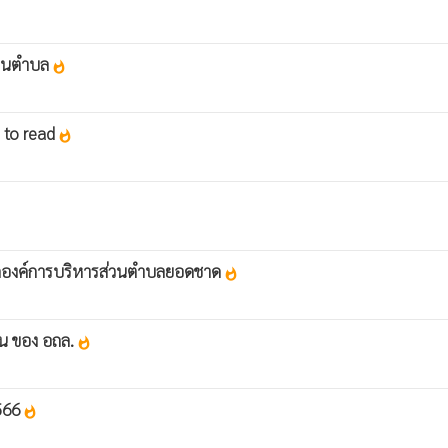
่วนตำบล
whatshot
e to read
whatshot
โลกองค์การบริหารส่วนตำบลยอดชาด
whatshot
อน ของ อถล.
whatshot
2566
whatshot