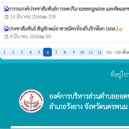
การรณรงค์ประชาสัมพันธ์การลดปริมาณขยะมูลฝอย และคัดแยกขย
14 มีนาคม 2566
206
event
visibility
ประชาสัมพันธ์ สัญลักษณ์อาสาสมัครท้องถิ่นรักษ์โลก (อถล.)
whatshot
8 มีนาคม 2566
98
event
visibility
1
2
3
4
5
6
7
8
9
10
11
12
101 - 120 (ทั้
ที่อยู่
องค์การบริหารส่วนตำบลยอด
อำเภอวังยาง จังหวัดนครพนม