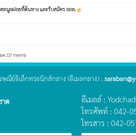
ะมูลฝอยที่ต้นทาง และรับสมัคร อถล.
whatshot
งหมด 227 รายการ)
ไปรษณีย์อิเล็กทรอนิกส์กลาง (อีเมลกลาง) :
saraban@y
อีเมลล์ : Yodch
ชาด
โทรศัพท์ : 042-
โทรสาร : 042-0