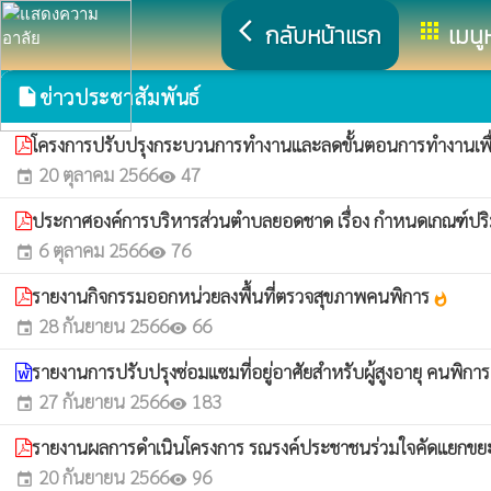
arrow_back_ios
apps
กลับหน้าแรก
เมนู
ข่าวประชาสัมพันธ์
insert_drive_file
โครงการปรับปรุงกระบวนการทำงานและลดขั้นตอนการทำงานเพื่
20 ตุลาคม 2566
47
event
visibility
ประกาศองค์การบริหารส่วนตำบลยอดชาด เรื่อง กำหนดเกณฑ์ปริมา
6 ตุลาคม 2566
76
event
visibility
รายงานกิจกรรมออกหน่วยลงพื้นที่ตรวจสุขภาพคนพิการ
whatshot
28 กันยายน 2566
66
event
visibility
รายงานการปรับปรุงซ่อมแซมที่อยู่อาศัยสำหรับผู้สูงอายุ คนพิก
27 กันยายน 2566
183
event
visibility
รายงานผลการดำเนินโครงการ รณรงค์ประชาชนร่วมใจคัดแยกข
20 กันยายน 2566
96
event
visibility