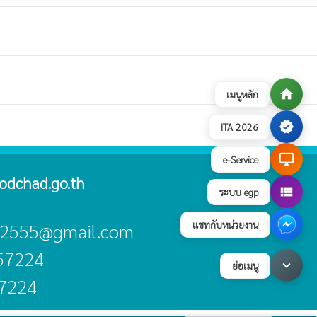
home
เมนูหลัก
verified
ITA 2026
desktop_windows
e-Service
odchad.go.th
view_list
ระบบ egp
แชทกับหน่วยงาน
ad2555@gmail.com
057224
keyboard_arrow_down
ย่อเมนู
57224