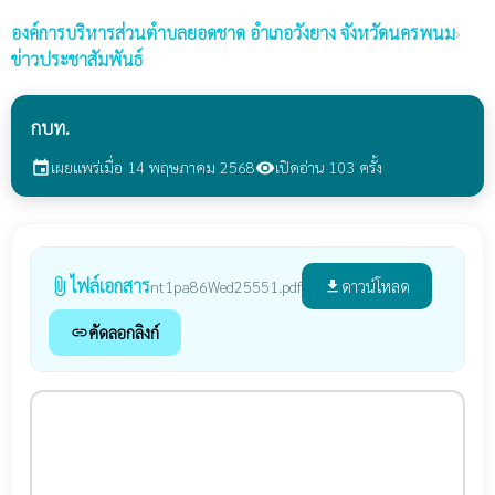
องค์การบริหารส่วนตำบลยอดชาด
อำเภอวังยาง จังหวัดนครพนม
›
ข่าวประชาสัมพันธ์
กบท.
เผยแพร่เมื่อ 14 พฤษภาคม 2568
เปิดอ่าน 103 ครั้ง
event
visibility
ไฟล์เอกสาร
attach_file
ดาวน์โหลด
nt1pa86Wed25551.pdf
file_download
คัดลอกลิงก์
link