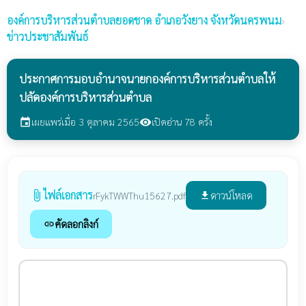
องค์การบริหารส่วนตำบลยอดชาด
อำเภอวังยาง จังหวัดนครพนม
›
ข่าวประชาสัมพันธ์
ประกาศการมอบอำนาจนายกองค์การบริหารส่วนตำบลให้
ปลัดองค์การบริหารส่วนตำบล
เผยแพร่เมื่อ 3 ตุลาคม 2565
เปิดอ่าน 78 ครั้ง
event
visibility
ไฟล์เอกสาร
attach_file
ดาวน์โหลด
rFykTWWThu15627.pdf
file_download
คัดลอกลิงก์
link