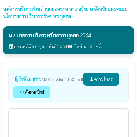
องค์การบริหารส่วนตำบลยอดชาด
อำเภอวังยาง จังหวัดนครพนม
›
นโยบายการบริหารทรัพยากรบุคคล
นโยบายการบริหารทรัพยากรบุคคล 2564
เผยแพร่เมื่อ 8 กุมภาพันธ์ 2564
เปิดอ่าน 430 ครั้ง
event
visibility
ไฟล์เอกสาร
attach_file
ดาวน์โหลด
M33jcgsMon14504.pdf
file_download
คัดลอกลิงก์
link